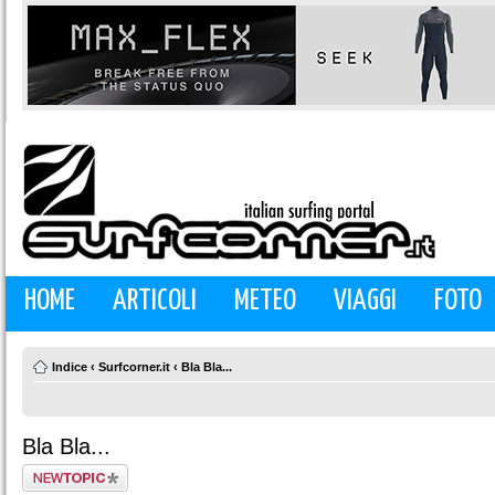
HOME
ARTICOLI
METEO
VIAGGI
FOTO
Indice
‹
Surfcorner.it
‹
Bla Bla...
Bla Bla...
Scrivi un nuovo
argomento