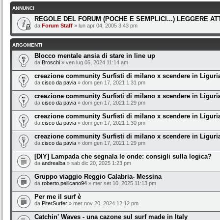
ANNUNCI
REGOLE DEL FORUM (POCHE E SEMPLICI...) LEGGERE A
da
Forum Staff
» lun apr 04, 2005 3:43 pm
ARGOMENTI
Blocco mentale ansia di stare in line up
da
Broschi
» ven lug 05, 2024 11:14 am
creazione community Surfisti di milano x scendere in Liguri
da
cisco da pavia
» dom gen 17, 2021 1:31 pm
creazione community Surfisti di milano x scendere in Liguri
da
cisco da pavia
» dom gen 17, 2021 1:29 pm
creazione community Surfisti di milano x scendere in Liguri
da
cisco da pavia
» dom gen 17, 2021 1:30 pm
creazione community Surfisti di milano x scendere in Liguri
da
cisco da pavia
» dom gen 17, 2021 1:29 pm
[DIY] Lampada che segnala le onde: consigli sulla logica?
da
andrealba
» sab dic 20, 2025 1:23 pm
Gruppo viaggio Reggio Calabria- Messina
da
roberto.pellicano94
» mer set 10, 2025 11:13 pm
Per me il surf è
da
PiterSurfer
» mer nov 20, 2024 12:12 pm
Catchin' Waves - una cazone sul surf made in Italy