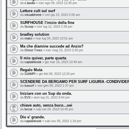
da
c.laudio
» mer ago 09, 2023 12:30 pm
Letture cult sul surf
da
visualdrome
» ven giu 23, 2023 2:00 am
SURFHOUSE l'inizio della fine
da
Scoop
» mer lug 12, 2023 2:39 pm
bradley solution
da
mako
» mar lug 04, 2023 10:51 am
Ma che diamine succede ad Anzio?
da
Ghost Trees
» mer mag 10, 2023 2:20 pm
Il mio quiver, parte quarta
da
captainkook
» gio mar 16, 2023 10:49 am
Regalo Muta
da
GIAMPI
» gio feb 09, 2023 12:25 pm
SCENDERE DA BERGAMO PER SURF LIGURIA -CONDIVIDE
da
isasurf
» ven gen 06, 2023 1:37 pm
Iniziare con un Sup da onda.
da
EV3
» dom lug 31, 2022 9:54 pm
chiave auto, senza buco...uei
da
lorcar
» sab set 29, 2018 10:45 pm
Dio e' grande.
da
captainkook
» sab nov 05, 2022 1:18 pm