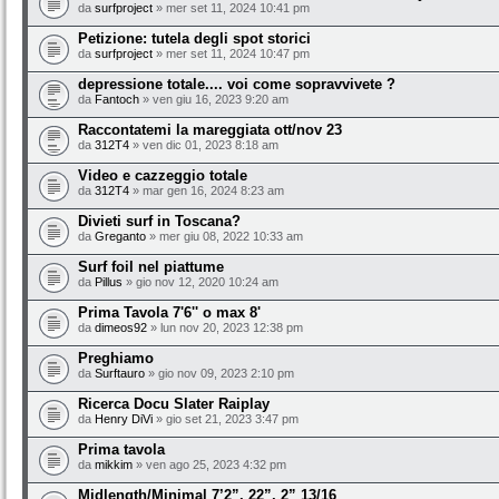
da
surfproject
» mer set 11, 2024 10:41 pm
Petizione: tutela degli spot storici
da
surfproject
» mer set 11, 2024 10:47 pm
depressione totale.... voi come sopravvivete ?
da
Fantoch
» ven giu 16, 2023 9:20 am
Raccontatemi la mareggiata ott/nov 23
da
312T4
» ven dic 01, 2023 8:18 am
Video e cazzeggio totale
da
312T4
» mar gen 16, 2024 8:23 am
Divieti surf in Toscana?
da
Greganto
» mer giu 08, 2022 10:33 am
Surf foil nel piattume
da
Pillus
» gio nov 12, 2020 10:24 am
Prima Tavola 7'6'' o max 8'
da
dimeos92
» lun nov 20, 2023 12:38 pm
Preghiamo
da
Surftauro
» gio nov 09, 2023 2:10 pm
Ricerca Docu Slater Raiplay
da
Henry DiVi
» gio set 21, 2023 3:47 pm
Prima tavola
da
mikkim
» ven ago 25, 2023 4:32 pm
Midlength/Minimal 7’2”, 22”, 2” 13/16