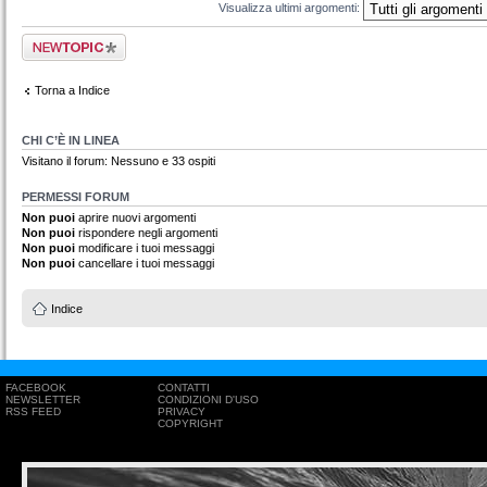
Visualizza ultimi argomenti:
Scrivi un nuovo
argomento
Torna a Indice
CHI C’È IN LINEA
Visitano il forum: Nessuno e 33 ospiti
PERMESSI FORUM
Non puoi
aprire nuovi argomenti
Non puoi
rispondere negli argomenti
Non puoi
modificare i tuoi messaggi
Non puoi
cancellare i tuoi messaggi
Indice
FACEBOOK
CONTATTI
NEWSLETTER
CONDIZIONI D'USO
RSS FEED
PRIVACY
COPYRIGHT