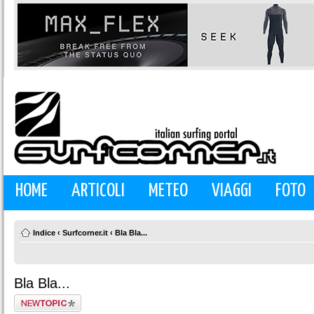
HOME
ARTICOLI
METEO
VIAGGI
FOTO
Indice
‹
Surfcorner.it
‹
Bla Bla...
Bla Bla...
Scrivi un nuovo
argomento