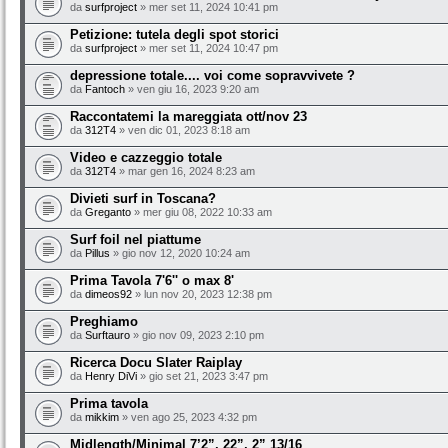
da
surfproject
» mer set 11, 2024 10:41 pm
Petizione: tutela degli spot storici
da
surfproject
» mer set 11, 2024 10:47 pm
depressione totale.... voi come sopravvivete ?
da
Fantoch
» ven giu 16, 2023 9:20 am
Raccontatemi la mareggiata ott/nov 23
da
312T4
» ven dic 01, 2023 8:18 am
Video e cazzeggio totale
da
312T4
» mar gen 16, 2024 8:23 am
Divieti surf in Toscana?
da
Greganto
» mer giu 08, 2022 10:33 am
Surf foil nel piattume
da
Pillus
» gio nov 12, 2020 10:24 am
Prima Tavola 7'6'' o max 8'
da
dimeos92
» lun nov 20, 2023 12:38 pm
Preghiamo
da
Surftauro
» gio nov 09, 2023 2:10 pm
Ricerca Docu Slater Raiplay
da
Henry DiVi
» gio set 21, 2023 3:47 pm
Prima tavola
da
mikkim
» ven ago 25, 2023 4:32 pm
Midlength/Minimal 7’2”, 22”, 2” 13/16