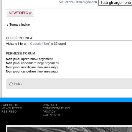
Visualizza ultimi argomenti:
Scrivi un nuovo
argomento
Torna a Indice
CHI C’È IN LINEA
Visitano il forum:
Google [Bot]
e 32 ospiti
PERMESSI FORUM
Non puoi
aprire nuovi argomenti
Non puoi
rispondere negli argomenti
Non puoi
modificare i tuoi messaggi
Non puoi
cancellare i tuoi messaggi
Indice
FACEBOOK
CONTATTI
NEWSLETTER
CONDIZIONI D'USO
RSS FEED
PRIVACY
COPYRIGHT