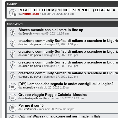
ANNUNCI
REGOLE DEL FORUM (POCHE E SEMPLICI...) LEGGERE A
da
Forum Staff
» lun apr 04, 2005 3:43 pm
ARGOMENTI
Blocco mentale ansia di stare in line up
da
Broschi
» ven lug 05, 2024 11:14 am
creazione community Surfisti di milano x scendere in Liguri
da
cisco da pavia
» dom gen 17, 2021 1:31 pm
creazione community Surfisti di milano x scendere in Liguri
da
cisco da pavia
» dom gen 17, 2021 1:29 pm
creazione community Surfisti di milano x scendere in Liguri
da
cisco da pavia
» dom gen 17, 2021 1:30 pm
creazione community Surfisti di milano x scendere in Liguri
da
cisco da pavia
» dom gen 17, 2021 1:29 pm
[DIY] Lampada che segnala le onde: consigli sulla logica?
da
andrealba
» sab dic 20, 2025 1:23 pm
Gruppo viaggio Reggio Calabria- Messina
da
roberto.pellicano94
» mer set 10, 2025 11:13 pm
Per me il surf è
da
PiterSurfer
» mer nov 20, 2024 12:12 pm
Catchin' Waves - una cazone sul surf made in Italy