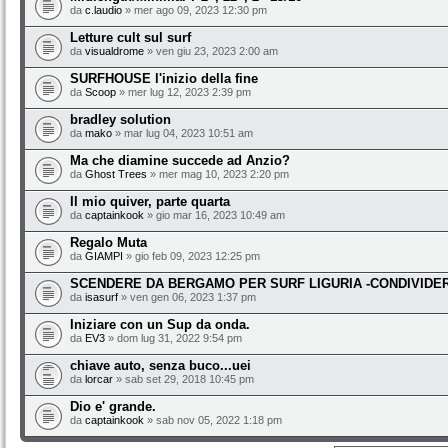
da
c.laudio
» mer ago 09, 2023 12:30 pm
Letture cult sul surf
da
visualdrome
» ven giu 23, 2023 2:00 am
SURFHOUSE l'inizio della fine
da
Scoop
» mer lug 12, 2023 2:39 pm
bradley solution
da
mako
» mar lug 04, 2023 10:51 am
Ma che diamine succede ad Anzio?
da
Ghost Trees
» mer mag 10, 2023 2:20 pm
Il mio quiver, parte quarta
da
captainkook
» gio mar 16, 2023 10:49 am
Regalo Muta
da
GIAMPI
» gio feb 09, 2023 12:25 pm
SCENDERE DA BERGAMO PER SURF LIGURIA -CONDIVIDE
da
isasurf
» ven gen 06, 2023 1:37 pm
Iniziare con un Sup da onda.
da
EV3
» dom lug 31, 2022 9:54 pm
chiave auto, senza buco...uei
da
lorcar
» sab set 29, 2018 10:45 pm
Dio e' grande.
da
captainkook
» sab nov 05, 2022 1:18 pm