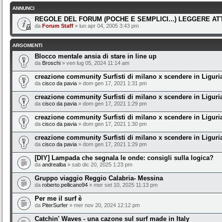
ANNUNCI
REGOLE DEL FORUM (POCHE E SEMPLICI...) LEGGERE A
da
Forum Staff
» lun apr 04, 2005 3:43 pm
ARGOMENTI
Blocco mentale ansia di stare in line up
da
Broschi
» ven lug 05, 2024 11:14 am
creazione community Surfisti di milano x scendere in Liguri
da
cisco da pavia
» dom gen 17, 2021 1:31 pm
creazione community Surfisti di milano x scendere in Liguri
da
cisco da pavia
» dom gen 17, 2021 1:29 pm
creazione community Surfisti di milano x scendere in Liguri
da
cisco da pavia
» dom gen 17, 2021 1:30 pm
creazione community Surfisti di milano x scendere in Liguri
da
cisco da pavia
» dom gen 17, 2021 1:29 pm
[DIY] Lampada che segnala le onde: consigli sulla logica?
da
andrealba
» sab dic 20, 2025 1:23 pm
Gruppo viaggio Reggio Calabria- Messina
da
roberto.pellicano94
» mer set 10, 2025 11:13 pm
Per me il surf è
da
PiterSurfer
» mer nov 20, 2024 12:12 pm
Catchin' Waves - una cazone sul surf made in Italy