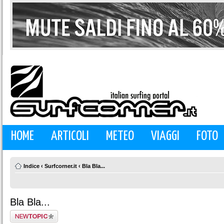
HOME
ARTICOLI
METEO
VIAGGI
FOTO
Indice
‹
Surfcorner.it
‹
Bla Bla...
Bla Bla...
Scrivi un nuovo
argomento