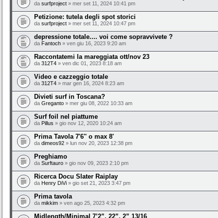
da
surfproject
» mer set 11, 2024 10:41 pm
Petizione: tutela degli spot storici
da
surfproject
» mer set 11, 2024 10:47 pm
depressione totale.... voi come sopravvivete ?
da
Fantoch
» ven giu 16, 2023 9:20 am
Raccontatemi la mareggiata ott/nov 23
da
312T4
» ven dic 01, 2023 8:18 am
Video e cazzeggio totale
da
312T4
» mar gen 16, 2024 8:23 am
Divieti surf in Toscana?
da
Greganto
» mer giu 08, 2022 10:33 am
Surf foil nel piattume
da
Pillus
» gio nov 12, 2020 10:24 am
Prima Tavola 7'6'' o max 8'
da
dimeos92
» lun nov 20, 2023 12:38 pm
Preghiamo
da
Surftauro
» gio nov 09, 2023 2:10 pm
Ricerca Docu Slater Raiplay
da
Henry DiVi
» gio set 21, 2023 3:47 pm
Prima tavola
da
mikkim
» ven ago 25, 2023 4:32 pm
Midlength/Minimal 7’2”, 22”, 2” 13/16