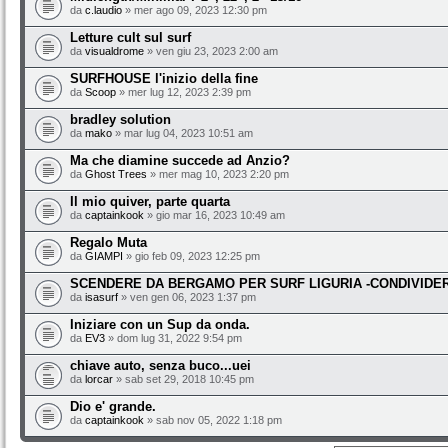
da
c.laudio
» mer ago 09, 2023 12:30 pm
Letture cult sul surf
da
visualdrome
» ven giu 23, 2023 2:00 am
SURFHOUSE l'inizio della fine
da
Scoop
» mer lug 12, 2023 2:39 pm
bradley solution
da
mako
» mar lug 04, 2023 10:51 am
Ma che diamine succede ad Anzio?
da
Ghost Trees
» mer mag 10, 2023 2:20 pm
Il mio quiver, parte quarta
da
captainkook
» gio mar 16, 2023 10:49 am
Regalo Muta
da
GIAMPI
» gio feb 09, 2023 12:25 pm
SCENDERE DA BERGAMO PER SURF LIGURIA -CONDIVIDE
da
isasurf
» ven gen 06, 2023 1:37 pm
Iniziare con un Sup da onda.
da
EV3
» dom lug 31, 2022 9:54 pm
chiave auto, senza buco...uei
da
lorcar
» sab set 29, 2018 10:45 pm
Dio e' grande.
da
captainkook
» sab nov 05, 2022 1:18 pm