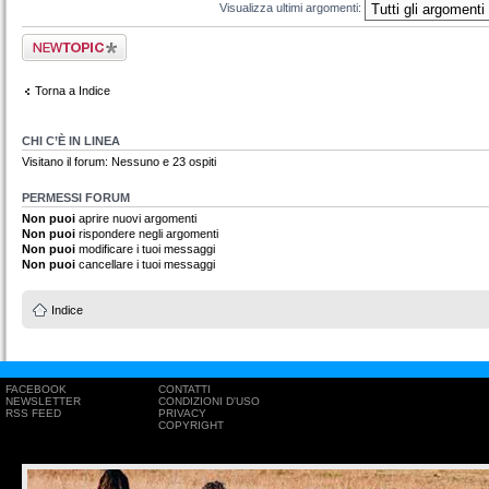
Visualizza ultimi argomenti:
Scrivi un nuovo
argomento
Torna a Indice
CHI C’È IN LINEA
Visitano il forum: Nessuno e 23 ospiti
PERMESSI FORUM
Non puoi
aprire nuovi argomenti
Non puoi
rispondere negli argomenti
Non puoi
modificare i tuoi messaggi
Non puoi
cancellare i tuoi messaggi
Indice
FACEBOOK
CONTATTI
NEWSLETTER
CONDIZIONI D'USO
RSS FEED
PRIVACY
COPYRIGHT