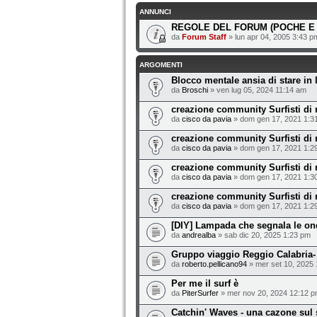
ANNUNCI
REGOLE DEL FORUM (POCHE E 
da
Forum Staff
» lun apr 04, 2005 3:43 p
ARGOMENTI
Blocco mentale ansia di stare in 
da
Broschi
» ven lug 05, 2024 11:14 am
creazione community Surfisti di 
da
cisco da pavia
» dom gen 17, 2021 1:3
creazione community Surfisti di 
da
cisco da pavia
» dom gen 17, 2021 1:2
creazione community Surfisti di 
da
cisco da pavia
» dom gen 17, 2021 1:3
creazione community Surfisti di 
da
cisco da pavia
» dom gen 17, 2021 1:2
[DIY] Lampada che segnala le ond
da
andrealba
» sab dic 20, 2025 1:23 pm
Gruppo viaggio Reggio Calabria-
da
roberto.pellicano94
» mer set 10, 2025
Per me il surf è
da
PiterSurfer
» mer nov 20, 2024 12:12 
Catchin' Waves - una cazone sul s