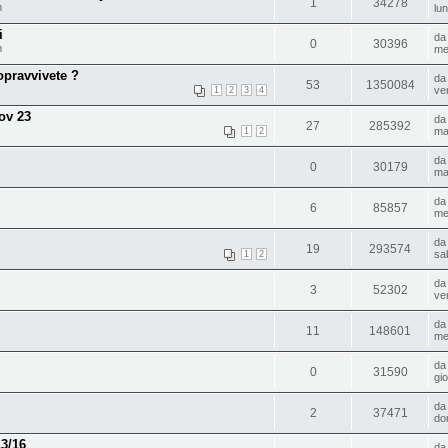
1
34278
m
lu
i
d
0
30396
m
me
opravvivete ?
d
53
1350084
ve
1
2
3
4
ov 23
d
27
285392
ma
1
2
d
0
30179
ma
d
6
85857
me
d
19
293574
sa
1
2
d
3
52302
ve
d
11
148601
me
d
0
31590
gi
d
2
37471
do
13/16
d