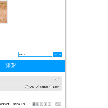
SHOP
FAQ
Iscriviti
Login
rgomenti •
Pagina
1
di
107
•
...
1
2
3
4
5
107