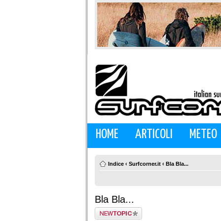
HOME
ARTICOLI
METEO
Indice
‹
Surfcorner.it
‹
Bla Bla...
Bla Bla...
Scrivi un nuovo
argomento