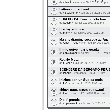
da
c.laudio
» mer ago 09, 2023 12:30 pm
Letture cult sul surf
da
visualdrome
» ven giu 23, 2023 2:00 a
SURFHOUSE l'inizio della fine
da
Scoop
» mer lug 12, 2023 2:39 pm
bradley solution
da
mako
» mar lug 04, 2023 10:51 am
Ma che diamine succede ad Anz
da
Ghost Trees
» mer mag 10, 2023 2:20
Il mio quiver, parte quarta
da
captainkook
» gio mar 16, 2023 10:49 
Regalo Muta
da
GIAMPI
» gio feb 09, 2023 12:25 pm
SCENDERE DA BERGAMO PER SU
da
isasurf
» ven gen 06, 2023 1:37 pm
Iniziare con un Sup da onda.
da
EV3
» dom lug 31, 2022 9:54 pm
chiave auto, senza buco...uei
da
lorcar
» sab set 29, 2018 10:45 pm
Dio e' grande.
da
captainkook
» sab nov 05, 2022 1:18 