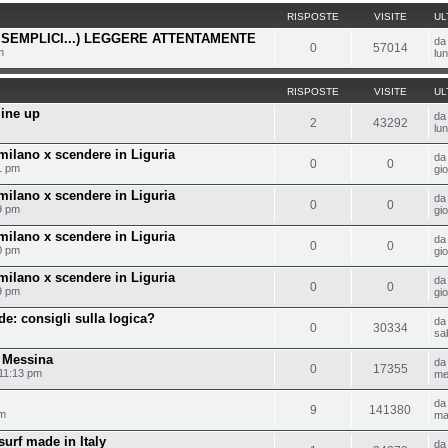
RISPOSTE
VISITE
UL
SEMPLICI...) LEGGERE ATTENTAMENTE
d
0
57014
m
lu
RISPOSTE
VISITE
UL
line up
d
2
43292
lu
milano x scendere in Liguria
da
0
0
1 pm
gi
milano x scendere in Liguria
da
0
0
9 pm
gi
milano x scendere in Liguria
da
0
0
0 pm
gi
milano x scendere in Liguria
da
0
0
9 pm
gi
e: consigli sulla logica?
d
0
30334
sa
 Messina
d
0
17355
 11:13 pm
me
d
9
141380
pm
ma
urf made in Italy
d