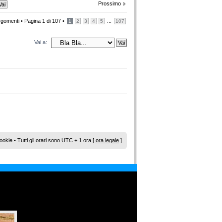
Prossimo
rgomenti •
Pagina
1
di
107
•
...
1
2
3
4
5
107
Vai a:
ookie
• Tutti gli orari sono UTC + 1 ora [
ora legale
]