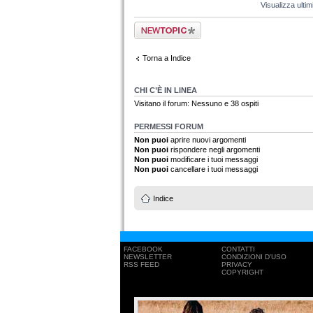
Visualizza ulti
Scrivi un nuovo
argomento
Torna a Indice
CHI C’È IN LINEA
Visitano il forum: Nessuno e 38 ospiti
PERMESSI FORUM
Non puoi
aprire nuovi argomenti
Non puoi
rispondere negli argomenti
Non puoi
modificare i tuoi messaggi
Non puoi
cancellare i tuoi messaggi
Indice
FACEBOOK
CONTATTI
NEWSLETTER
CONDIZIONI D'USO
RSS FEED
PRIVACY
COPYRIGHT