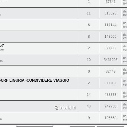
1
37346
gi
d
11
313623
m
ma
d
6
117144
gi
d
8
143565
ve
io?
d
2
50885
 pm
ve
d
10
3431295
am
me
d
0
32448
gi
RF LIGURIA -CONDIVIDERE VIAGGIO
d
2
39310
ve
d
14
488373
gi
d
48
247938
ve
1
2
3
4
d
9
106658
pm
ma