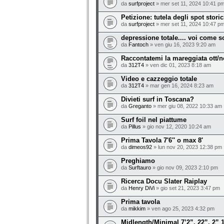
da
surfproject
» mer set 11, 2024 10:41 p
Petizione: tutela degli spot storic
da
surfproject
» mer set 11, 2024 10:47 p
depressione totale.... voi come s
da
Fantoch
» ven giu 16, 2023 9:20 am
Raccontatemi la mareggiata ott/n
da
312T4
» ven dic 01, 2023 8:18 am
Video e cazzeggio totale
da
312T4
» mar gen 16, 2024 8:23 am
Divieti surf in Toscana?
da
Greganto
» mer giu 08, 2022 10:33 am
Surf foil nel piattume
da
Pillus
» gio nov 12, 2020 10:24 am
Prima Tavola 7'6'' o max 8'
da
dimeos92
» lun nov 20, 2023 12:38 pm
Preghiamo
da
Surftauro
» gio nov 09, 2023 2:10 pm
Ricerca Docu Slater Raiplay
da
Henry DiVi
» gio set 21, 2023 3:47 pm
Prima tavola
da
mikkim
» ven ago 25, 2023 4:32 pm
Midlength/Minimal 7’2”, 22”, 2” 