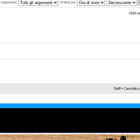
mi argomenti:
Ordina per
3183 a
Staff
•
Cancella c