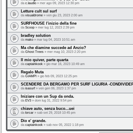
da
c.laudio
» mer ago 09, 2023 12:30 pm
Letture cult sul surf
da
visualdrome
» ven giu 23, 2023 2:00 am
SURFHOUSE l'inizio della fine
da
Scoop
» mer lug 12, 2023 2:39 pm
bradley solution
da
mako
» mar lug 04, 2023 10:51 am
Ma che diamine succede ad Anzio?
da
Ghost Trees
» mer mag 10, 2023 2:20 pm
Il mio quiver, parte quarta
da
captainkook
» gio mar 16, 2023 10:49 am
Regalo Muta
da
GIAMPI
» gio feb 09, 2023 12:25 pm
SCENDERE DA BERGAMO PER SURF LIGURIA -CONDIVIDE
da
isasurf
» ven gen 06, 2023 1:37 pm
Iniziare con un Sup da onda.
da
EV3
» dom lug 31, 2022 9:54 pm
chiave auto, senza buco...uei
da
lorcar
» sab set 29, 2018 10:45 pm
Dio e' grande.
da
captainkook
» sab nov 05, 2022 1:18 pm