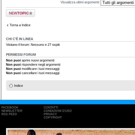
Visualizza ultimi argomenti:
Scrivi un nuovo
argomento
Torna a Indice
CHI C’È IN LINEA
Visitano il forum: Nessuno e 27 ospiti
PERMESSI FORUM
Non puoi
aprire nuovi argomenti
Non puoi
rispondere negli argomenti
Non puoi
modificare i tuoi messaggi
Non puoi
cancellare i tuoi messaggi
Indice
FACEBOOK
CONTATTI
NEWSLETTER
CONDIZIONI D'USO
RSS FEED
PRIVACY
COPYRIGHT