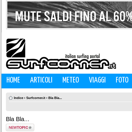
HOME
ARTICOLI
METEO
VIAGGI
FOTO
Indice
‹
Surfcorner.it
‹
Bla Bla...
Bla Bla...
Scrivi un nuovo
argomento