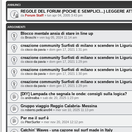
ANNUNCI
REGOLE DEL FORUM (POCHE E SEMPLICI...) LEGGERE A
da
Forum Staff
» lun apr 04, 2005 3:43 pm
ARGOMENTI
Blocco mentale ansia di stare in line up
da
Broschi
» ven lug 05, 2024 11:14 am
creazione community Surfisti di milano x scendere in Liguri
da
cisco da pavia
» dom gen 17, 2021 1:31 pm
creazione community Surfisti di milano x scendere in Liguri
da
cisco da pavia
» dom gen 17, 2021 1:29 pm
creazione community Surfisti di milano x scendere in Liguri
da
cisco da pavia
» dom gen 17, 2021 1:30 pm
creazione community Surfisti di milano x scendere in Liguri
da
cisco da pavia
» dom gen 17, 2021 1:29 pm
[DIY] Lampada che segnala le onde: consigli sulla logica?
da
andrealba
» sab dic 20, 2025 1:23 pm
Gruppo viaggio Reggio Calabria- Messina
da
roberto.pellicano94
» mer set 10, 2025 11:13 pm
Per me il surf è
da
PiterSurfer
» mer nov 20, 2024 12:12 pm
Catchin' Waves - una cazone sul surf made in Italy