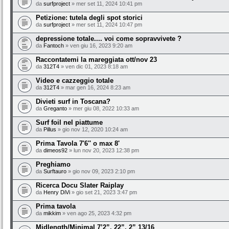
da
surfproject
» mer set 11, 2024 10:41 pm
Petizione: tutela degli spot storici
da
surfproject
» mer set 11, 2024 10:47 pm
depressione totale.... voi come sopravvivete ?
da
Fantoch
» ven giu 16, 2023 9:20 am
Raccontatemi la mareggiata ott/nov 23
da
312T4
» ven dic 01, 2023 8:18 am
Video e cazzeggio totale
da
312T4
» mar gen 16, 2024 8:23 am
Divieti surf in Toscana?
da
Greganto
» mer giu 08, 2022 10:33 am
Surf foil nel piattume
da
Pillus
» gio nov 12, 2020 10:24 am
Prima Tavola 7'6'' o max 8'
da
dimeos92
» lun nov 20, 2023 12:38 pm
Preghiamo
da
Surftauro
» gio nov 09, 2023 2:10 pm
Ricerca Docu Slater Raiplay
da
Henry DiVi
» gio set 21, 2023 3:47 pm
Prima tavola
da
mikkim
» ven ago 25, 2023 4:32 pm
Midlength/Minimal 7’2”, 22”, 2” 13/16