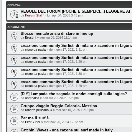
ANNUNCI
REGOLE DEL FORUM (POCHE E SEMPLICI...) LEGGERE A
da
Forum Staff
» lun apr 04, 2005 3:43 pm
ARGOMENTI
Blocco mentale ansia di stare in line up
da
Broschi
» ven lug 05, 2024 11:14 am
creazione community Surfisti di milano x scendere in Liguri
da
cisco da pavia
» dom gen 17, 2021 1:31 pm
creazione community Surfisti di milano x scendere in Liguri
da
cisco da pavia
» dom gen 17, 2021 1:29 pm
creazione community Surfisti di milano x scendere in Liguri
da
cisco da pavia
» dom gen 17, 2021 1:30 pm
creazione community Surfisti di milano x scendere in Liguri
da
cisco da pavia
» dom gen 17, 2021 1:29 pm
[DIY] Lampada che segnala le onde: consigli sulla logica?
da
andrealba
» sab dic 20, 2025 1:23 pm
Gruppo viaggio Reggio Calabria- Messina
da
roberto.pellicano94
» mer set 10, 2025 11:13 pm
Per me il surf è
da
PiterSurfer
» mer nov 20, 2024 12:12 pm
Catchin' Waves - una cazone sul surf made in Italy