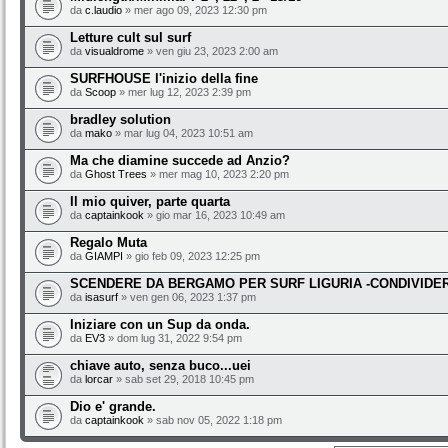
da
c.laudio
» mer ago 09, 2023 12:30 pm
Letture cult sul surf
da
visualdrome
» ven giu 23, 2023 2:00 am
SURFHOUSE l'inizio della fine
da
Scoop
» mer lug 12, 2023 2:39 pm
bradley solution
da
mako
» mar lug 04, 2023 10:51 am
Ma che diamine succede ad Anzio?
da
Ghost Trees
» mer mag 10, 2023 2:20 pm
Il mio quiver, parte quarta
da
captainkook
» gio mar 16, 2023 10:49 am
Regalo Muta
da
GIAMPI
» gio feb 09, 2023 12:25 pm
SCENDERE DA BERGAMO PER SURF LIGURIA -CONDIVIDE
da
isasurf
» ven gen 06, 2023 1:37 pm
Iniziare con un Sup da onda.
da
EV3
» dom lug 31, 2022 9:54 pm
chiave auto, senza buco...uei
da
lorcar
» sab set 29, 2018 10:45 pm
Dio e' grande.
da
captainkook
» sab nov 05, 2022 1:18 pm