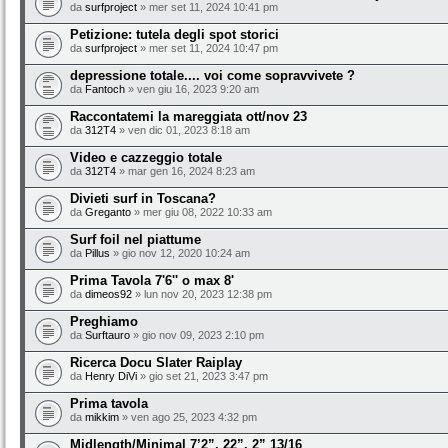
da
surfproject
» mer set 11, 2024 10:41 pm
Petizione: tutela degli spot storici
da
surfproject
» mer set 11, 2024 10:47 pm
depressione totale.... voi come sopravvivete ?
da
Fantoch
» ven giu 16, 2023 9:20 am
Raccontatemi la mareggiata ott/nov 23
da
312T4
» ven dic 01, 2023 8:18 am
Video e cazzeggio totale
da
312T4
» mar gen 16, 2024 8:23 am
Divieti surf in Toscana?
da
Greganto
» mer giu 08, 2022 10:33 am
Surf foil nel piattume
da
Pillus
» gio nov 12, 2020 10:24 am
Prima Tavola 7'6'' o max 8'
da
dimeos92
» lun nov 20, 2023 12:38 pm
Preghiamo
da
Surftauro
» gio nov 09, 2023 2:10 pm
Ricerca Docu Slater Raiplay
da
Henry DiVi
» gio set 21, 2023 3:47 pm
Prima tavola
da
mikkim
» ven ago 25, 2023 4:32 pm
Midlength/Minimal 7’2”, 22”, 2” 13/16