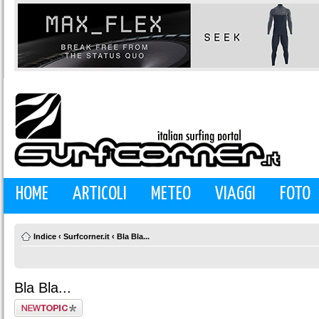
HOME
ARTICOLI
METEO
VIAGGI
FOTO
Indice
‹
Surfcorner.it
‹
Bla Bla...
Bla Bla...
Scrivi un nuovo
argomento