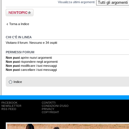
Visualizza ultimi argomenti:
Scrivi un nuovo
argomento
Torna a Indice
CHI C’È IN LINEA
Visitano il forum: Nessuno e 34 ospiti
PERMESSI FORUM
Non puoi
aprire nuovi argomenti
Non puoi
rispondere negli argomenti
Non puoi
modificare i tuoi messaggi
Non puoi
cancellare i tuoi messaggi
Indice
FACEBOOK
CONTATTI
NEWSLETTER
CONDIZIONI D'USO
RSS FEED
PRIVACY
COPYRIGHT