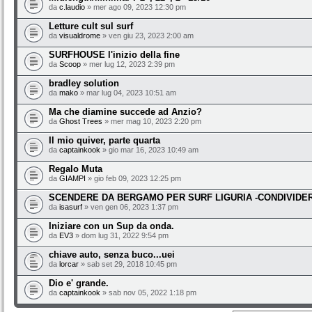
da
c.laudio
» mer ago 09, 2023 12:30 pm
Letture cult sul surf
da
visualdrome
» ven giu 23, 2023 2:00 am
SURFHOUSE l'inizio della fine
da
Scoop
» mer lug 12, 2023 2:39 pm
bradley solution
da
mako
» mar lug 04, 2023 10:51 am
Ma che diamine succede ad Anzio?
da
Ghost Trees
» mer mag 10, 2023 2:20 pm
Il mio quiver, parte quarta
da
captainkook
» gio mar 16, 2023 10:49 am
Regalo Muta
da
GIAMPI
» gio feb 09, 2023 12:25 pm
SCENDERE DA BERGAMO PER SURF LIGURIA -CONDIVIDE
da
isasurf
» ven gen 06, 2023 1:37 pm
Iniziare con un Sup da onda.
da
EV3
» dom lug 31, 2022 9:54 pm
chiave auto, senza buco...uei
da
lorcar
» sab set 29, 2018 10:45 pm
Dio e' grande.
da
captainkook
» sab nov 05, 2022 1:18 pm