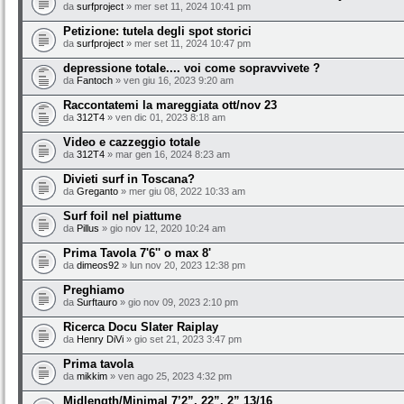
da
surfproject
» mer set 11, 2024 10:41 pm
Petizione: tutela degli spot storici
da
surfproject
» mer set 11, 2024 10:47 pm
depressione totale.... voi come sopravvivete ?
da
Fantoch
» ven giu 16, 2023 9:20 am
Raccontatemi la mareggiata ott/nov 23
da
312T4
» ven dic 01, 2023 8:18 am
Video e cazzeggio totale
da
312T4
» mar gen 16, 2024 8:23 am
Divieti surf in Toscana?
da
Greganto
» mer giu 08, 2022 10:33 am
Surf foil nel piattume
da
Pillus
» gio nov 12, 2020 10:24 am
Prima Tavola 7'6'' o max 8'
da
dimeos92
» lun nov 20, 2023 12:38 pm
Preghiamo
da
Surftauro
» gio nov 09, 2023 2:10 pm
Ricerca Docu Slater Raiplay
da
Henry DiVi
» gio set 21, 2023 3:47 pm
Prima tavola
da
mikkim
» ven ago 25, 2023 4:32 pm
Midlength/Minimal 7’2”, 22”, 2” 13/16