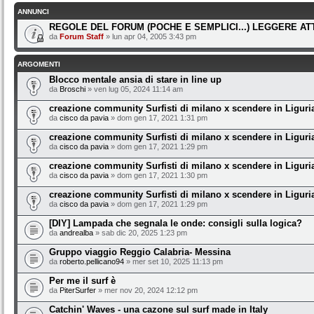
ANNUNCI
REGOLE DEL FORUM (POCHE E SEMPLICI...) LEGGERE A
da
Forum Staff
» lun apr 04, 2005 3:43 pm
ARGOMENTI
Blocco mentale ansia di stare in line up
da
Broschi
» ven lug 05, 2024 11:14 am
creazione community Surfisti di milano x scendere in Liguri
da
cisco da pavia
» dom gen 17, 2021 1:31 pm
creazione community Surfisti di milano x scendere in Liguri
da
cisco da pavia
» dom gen 17, 2021 1:29 pm
creazione community Surfisti di milano x scendere in Liguri
da
cisco da pavia
» dom gen 17, 2021 1:30 pm
creazione community Surfisti di milano x scendere in Liguri
da
cisco da pavia
» dom gen 17, 2021 1:29 pm
[DIY] Lampada che segnala le onde: consigli sulla logica?
da
andrealba
» sab dic 20, 2025 1:23 pm
Gruppo viaggio Reggio Calabria- Messina
da
roberto.pellicano94
» mer set 10, 2025 11:13 pm
Per me il surf è
da
PiterSurfer
» mer nov 20, 2024 12:12 pm
Catchin' Waves - una cazone sul surf made in Italy