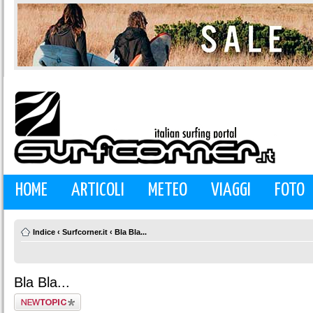
HOME
ARTICOLI
METEO
VIAGGI
FOTO
Indice
‹
Surfcorner.it
‹
Bla Bla...
Bla Bla...
Scrivi un nuovo
argomento