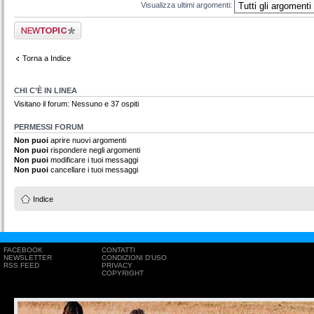
Visualizza ultimi argomenti:
Scrivi un nuovo
argomento
Torna a Indice
CHI C’È IN LINEA
Visitano il forum: Nessuno e 37 ospiti
PERMESSI FORUM
Non puoi
aprire nuovi argomenti
Non puoi
rispondere negli argomenti
Non puoi
modificare i tuoi messaggi
Non puoi
cancellare i tuoi messaggi
Indice
FACEBOOK
CONTATTI
NEWSLETTER
CONDIZIONI D'USO
RSS FEED
PRIVACY
COPYRIGHT