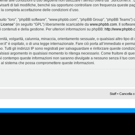
ente alle condizioni d’uso seguenti non utilizzare i servizi offerti da “Surfcorner.it
arti di tali modifiche, benché sia opportuno controllare con frequenza queste pagi
ca la completa accettazione delle condizioni d’uso.
 seguito “loro”, “phpBB software”, “www.phpbb.com”, “phpBB Group”, “phpBB Teams”) c
 License
” (in seguito “GPL”) liberamente scaricabile da
www.phpbb.com
. Il softwa
contenuti e della gestione. Per ulteriori informazioni su phpBB:
http://www.phpbb.
cenità, volgarità, calunnia, minaccia, orientamento sessuale, o qualsiasi altro tipo 
er.it” è ospitato, o di una legge internazionale. Fare ciò porta all’immediato e perma
. Tutti gli indirizzi IP sono registrati per salvaguardare e rinforzare queste condizioni.
alsiasi argomento in qualsiasi momento lo ritenga necessario. Come fruitore di ques
 Al contempo queste informazioni non saranno divulgate a nessuno senza il tuo con
ne al sistema che possa compromettere queste informazioni.
Staff
•
Cancella c