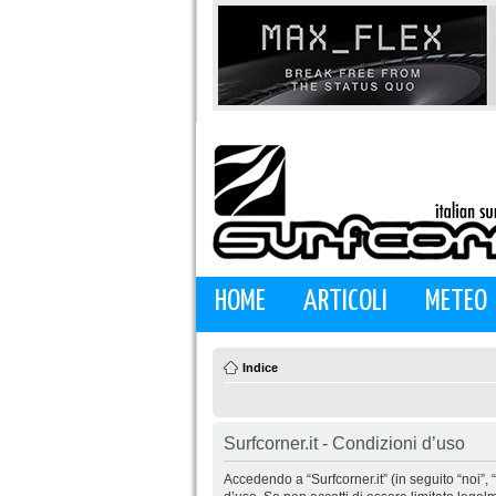
HOME
ARTICOLI
METEO
Indice
Surfcorner.it - Condizioni d’uso
Accedendo a “Surfcorner.it” (in seguito “noi”, “