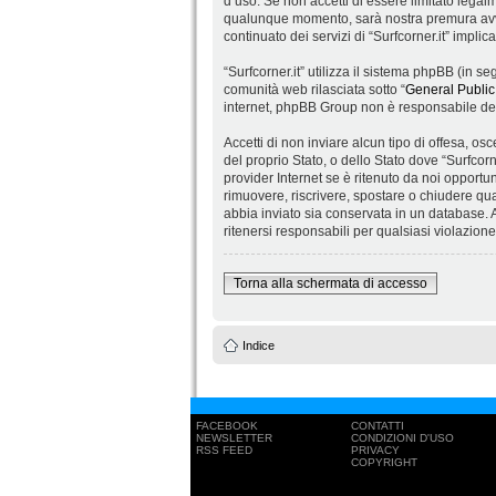
d’uso. Se non accetti di essere limitato legalm
qualunque momento, sarà nostra premura avvis
continuato dei servizi di “Surfcorner.it” impli
“Surfcorner.it” utilizza il sistema phpBB (in
comunità web rilasciata sotto “
General Public
internet, phpBB Group non è responsabile dei 
Accetti di non inviare alcun tipo di offesa, os
del proprio Stato, o dello Stato dove “Surfcorn
provider Internet se è ritenuto da noi opportuno
rimuovere, riscrivere, spostare o chiudere qu
abbia inviato sia conservata in un database.
ritenersi responsabili per qualsiasi violazio
Torna alla schermata di accesso
Indice
FACEBOOK
CONTATTI
NEWSLETTER
CONDIZIONI D'USO
RSS FEED
PRIVACY
COPYRIGHT