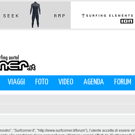
VIAGGI
FOTO
VIDEO
AGENDA
FORUM
nostro”, “Surfcorner.it”, “http://www.surfcorner.it/forum”), l’utente accetta di essere