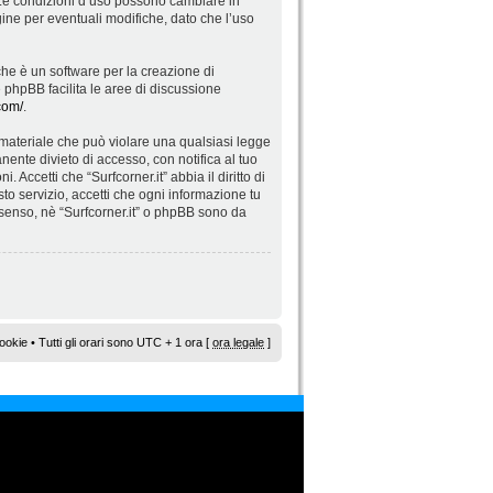
”. Le condizioni d’uso possono cambiare in
ne per eventuali modifiche, dato che l’uso
he è un software per la creazione di
re phpBB facilita le aree di discussione
com/
.
di materiale che può violare una qualsiasi legge
nente divieto di accesso, con notifica al tuo
 Accetti che “Surfcorner.it” abbia il diritto di
to servizio, accetti che ogni informazione tu
senso, nè “Surfcorner.it” o phpBB sono da
ookie
• Tutti gli orari sono UTC + 1 ora [
ora legale
]