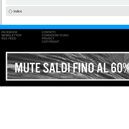
Indice
FACEBOOK
CONTATTI
NEWSLETTER
CONDIZIONI D'USO
RSS FEED
PRIVACY
COPYRIGHT