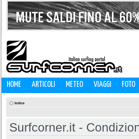
HOME
ARTICOLI
METEO
VIAGGI
FOTO
Indice
Surfcorner.it - Condizio