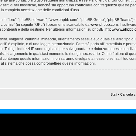
ente alle condizioni d’uso seguenti non utilizzare i servizi offerti da “Surfcorner.it
arti di tali modifiche, benché sia opportuno controllare con frequenza queste pagi
ca la completa accettazione delle condizioni d’uso.
 seguito “loro”, “phpBB software”, “www.phpbb.com”, “phpBB Group”, “phpBB Teams”) c
 License
” (in seguito “GPL”) liberamente scaricabile da
www.phpbb.com
. Il softwa
contenuti e della gestione. Per ulteriori informazioni su phpBB:
http://www.phpbb.
cenità, volgarità, calunnia, minaccia, orientamento sessuale, o qualsiasi altro tipo 
er.it” è ospitato, o di una legge internazionale. Fare ciò porta all’immediato e perma
. Tutti gli indirizzi IP sono registrati per salvaguardare e rinforzare queste condizioni.
alsiasi argomento in qualsiasi momento lo ritenga necessario. Come fruitore di ques
 Al contempo queste informazioni non saranno divulgate a nessuno senza il tuo con
ne al sistema che possa compromettere queste informazioni.
Staff
•
Cancella c