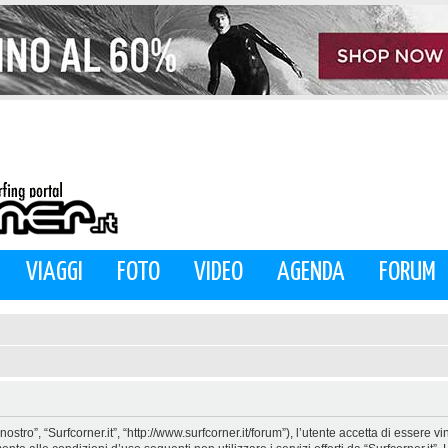
VIAGGI
FOTO
VIDEO
AGENDA
FORUM
nostro”, “Surfcorner.it”, “http://www.surfcorner.it/forum”), l’utente accetta di essere