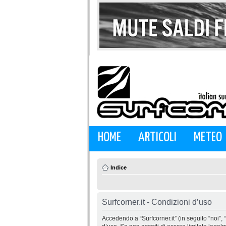
HOME
ARTICOLI
METEO
Indice
Surfcorner.it - Condizioni d’uso
Accedendo a “Surfcorner.it” (in seguito “noi”, “