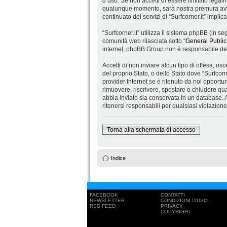
d’uso. Se non accetti di essere limitato legalm
qualunque momento, sarà nostra premura avvis
continuato dei servizi di “Surfcorner.it” impli
“Surfcorner.it” utilizza il sistema phpBB (in
comunità web rilasciata sotto “
General Public
internet, phpBB Group non è responsabile dei 
Accetti di non inviare alcun tipo di offesa, os
del proprio Stato, o dello Stato dove “Surfcorn
provider Internet se è ritenuto da noi opportuno
rimuovere, riscrivere, spostare o chiudere qu
abbia inviato sia conservata in un database.
ritenersi responsabili per qualsiasi violazio
Torna alla schermata di accesso
Indice
FACEBOOK
CONTATTI
NEWSLETTER
CONDIZIONI D'USO
RSS FEED
PRIVACY
COPYRIGHT