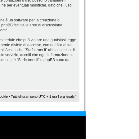
”. Le condizioni d’uso possono cambiare in
ne per eventuali modifiche, dato che l’uso
he è un software per la creazione di
re phpBB facilita le aree di discussione
com/
.
di materiale che può violare una qualsiasi legge
nente divieto di accesso, con notifica al tuo
 Accetti che “Surfcorner.it” abbia il diritto di
to servizio, accetti che ogni informazione tu
senso, nè “Surfcorner.it” o phpBB sono da
ookie
• Tutti gli orari sono UTC + 1 ora [
ora legale
]