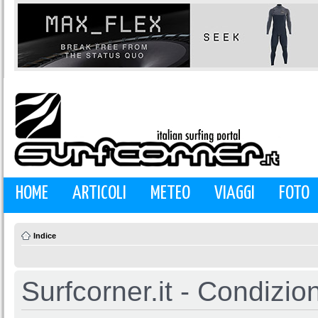
HOME
ARTICOLI
METEO
VIAGGI
FOTO
Indice
Surfcorner.it - Condizio