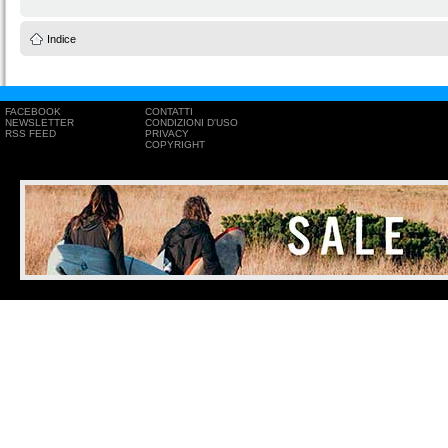
Indice
FACEBOOK
CONTATTI
NEWSLETTER
CONDIZIONI D'USO
RSS FEED
PRIVACY
COPYRIGHT