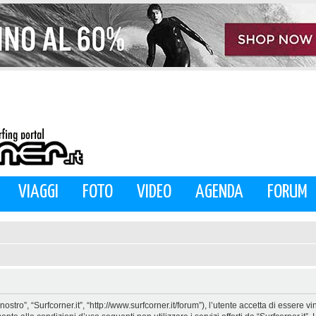
VIAGGI
FOTO
VIDEO
AGENDA
FORUM
nostro”, “Surfcorner.it”, “http://www.surfcorner.it/forum”), l’utente accetta di essere