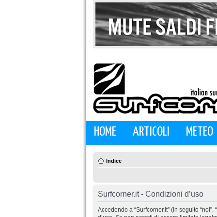
HOME
ARTICOLI
METEO
Indice
Surfcorner.it - Condizioni d’uso
Accedendo a “Surfcorner.it” (in seguito “noi”, “