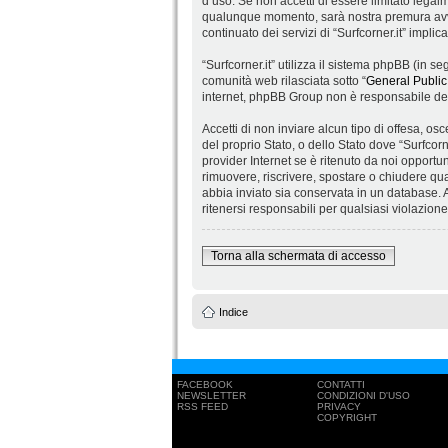
d’uso. Se non accetti di essere limitato legalm
qualunque momento, sarà nostra premura avvis
continuato dei servizi di “Surfcorner.it” impli
“Surfcorner.it” utilizza il sistema phpBB (in
comunità web rilasciata sotto “
General Public
internet, phpBB Group non è responsabile dei 
Accetti di non inviare alcun tipo di offesa, os
del proprio Stato, o dello Stato dove “Surfcorn
provider Internet se è ritenuto da noi opportuno
rimuovere, riscrivere, spostare o chiudere qu
abbia inviato sia conservata in un database.
ritenersi responsabili per qualsiasi violazio
Torna alla schermata di accesso
Indice
FACEBOOK
CONTATTI
NEWSLETTER
CONDIZIONI D'USO
RSS FEED
PRIVACY
COPYRIGHT