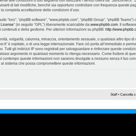
ente alle condizioni d’uso seguenti non utilizzare i servizi offerti da “Surfcorner.it
arti di tali modifiche, benché sia opportuno controllare con frequenza queste pagi
ca la completa accettazione delle condizioni d’uso.
 seguito “loro”, “phpBB software”, “www.phpbb.com”, “phpBB Group”, “phpBB Teams”) c
 License
” (in seguito “GPL”) liberamente scaricabile da
www.phpbb.com
. Il softwa
contenuti e della gestione. Per ulteriori informazioni su phpBB:
http://www.phpbb.
cenità, volgarità, calunnia, minaccia, orientamento sessuale, o qualsiasi altro tipo 
er.it” è ospitato, o di una legge internazionale. Fare ciò porta all’immediato e perma
. Tutti gli indirizzi IP sono registrati per salvaguardare e rinforzare queste condizioni.
alsiasi argomento in qualsiasi momento lo ritenga necessario. Come fruitore di ques
 Al contempo queste informazioni non saranno divulgate a nessuno senza il tuo con
ne al sistema che possa compromettere queste informazioni.
Staff
•
Cancella c