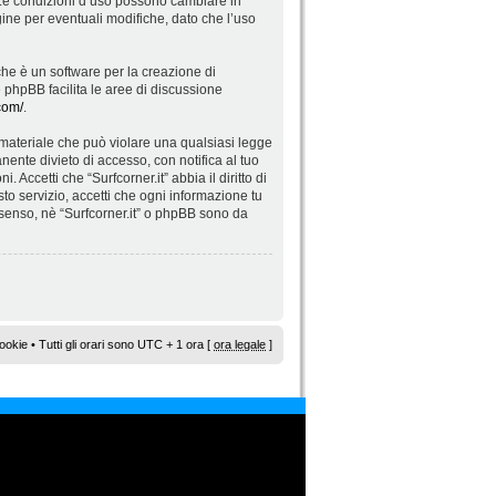
”. Le condizioni d’uso possono cambiare in
ne per eventuali modifiche, dato che l’uso
he è un software per la creazione di
re phpBB facilita le aree di discussione
com/
.
di materiale che può violare una qualsiasi legge
nente divieto di accesso, con notifica al tuo
 Accetti che “Surfcorner.it” abbia il diritto di
to servizio, accetti che ogni informazione tu
senso, nè “Surfcorner.it” o phpBB sono da
ookie
• Tutti gli orari sono UTC + 1 ora [
ora legale
]