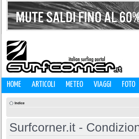
HOME
ARTICOLI
METEO
VIAGGI
FOTO
Indice
Surfcorner.it - Condizio