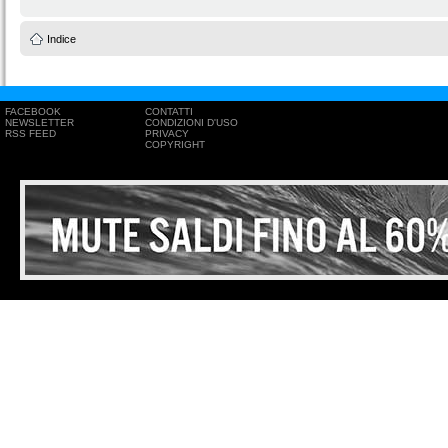
Indice
FACEBOOK
CONTATTI
NEWSLETTER
CONDIZIONI D'USO
RSS FEED
PRIVACY
COPYRIGHT