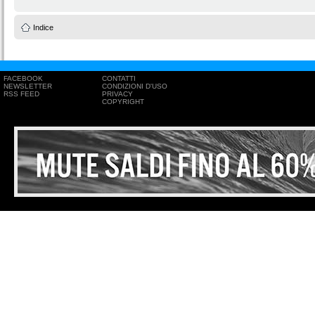
Indice
FACEBOOK
CONTATTI
NEWSLETTER
CONDIZIONI D'USO
RSS FEED
PRIVACY
COPYRIGHT