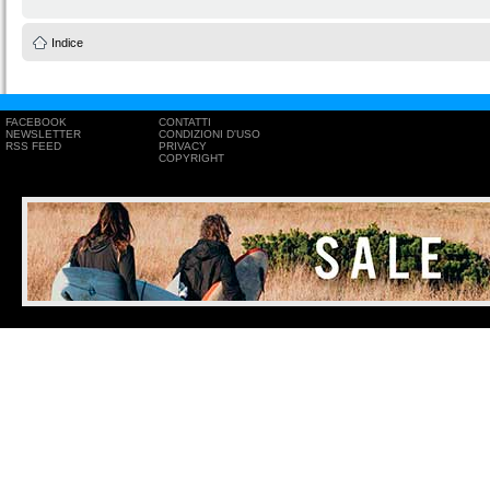
Indice
FACEBOOK
CONTATTI
NEWSLETTER
CONDIZIONI D'USO
RSS FEED
PRIVACY
COPYRIGHT