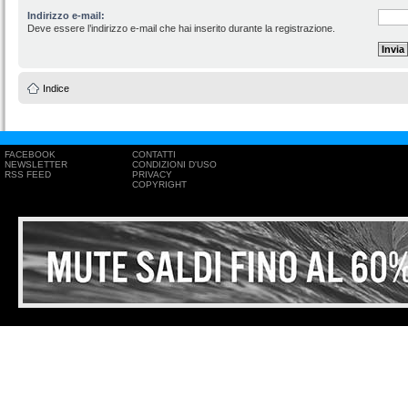
Indirizzo e-mail:
Deve essere l’indirizzo e-mail che hai inserito durante la registrazione.
Indice
FACEBOOK
CONTATTI
NEWSLETTER
CONDIZIONI D'USO
RSS FEED
PRIVACY
COPYRIGHT