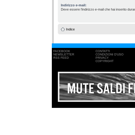
Indirizzo e-mail:
Deve essere l’indirizzo e-mail che hai inserito duran
Indice
FACEBOOK
CONTATTI
NEWSLETTER
CONDIZIONI D'USO
RSS FEED
PRIVACY
COPYRIGHT