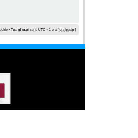
ookie
• Tutti gli orari sono UTC + 1 ora [
ora legale
]