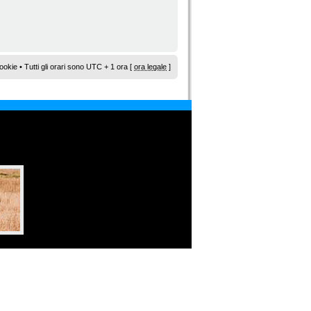
ookie
• Tutti gli orari sono UTC + 1 ora [
ora legale
]