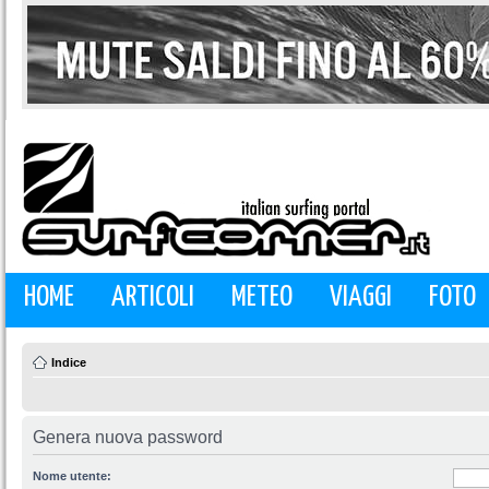
HOME
ARTICOLI
METEO
VIAGGI
FOTO
Indice
Genera nuova password
Nome utente: