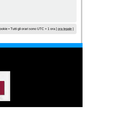
ookie
• Tutti gli orari sono UTC + 1 ora [
ora legale
]