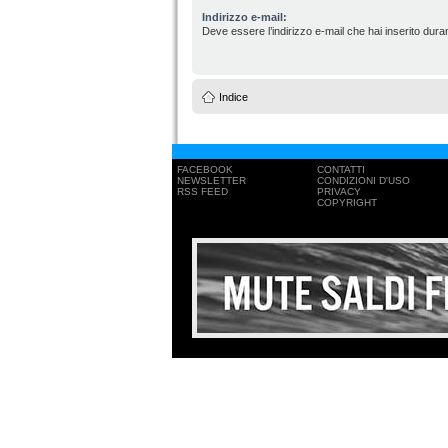
Indirizzo e-mail:
Deve essere l’indirizzo e-mail che hai inserito duran
Indice
FACEBOOK
CONTATTI
NEWSLETTER
CONDIZIONI D'USO
RSS FEED
PRIVACY
COPYRIGHT