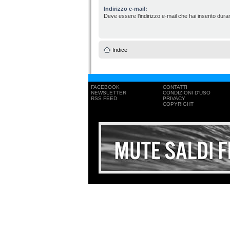
Indirizzo e-mail:
Deve essere l’indirizzo e-mail che hai inserito duran
Indice
FACEBOOK
CONTATTI
NEWSLETTER
CONDIZIONI D'USO
RSS FEED
PRIVACY
COPYRIGHT