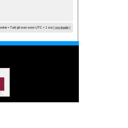
ookie
• Tutti gli orari sono UTC + 1 ora [
ora legale
]