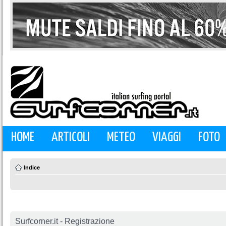
HOME
ARTICOLI
METEO
VIAGGI
FOTO
Indice
Surfcorner.it - Registrazione