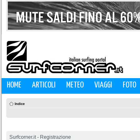
HOME
ARTICOLI
METEO
VIAGGI
FOTO
Indice
Surfcorner.it - Registrazione