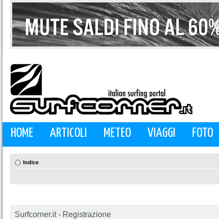
HOME
ARTICOLI
METEO
VIAGGI
FOTO
Indice
Surfcorner.it - Registrazione