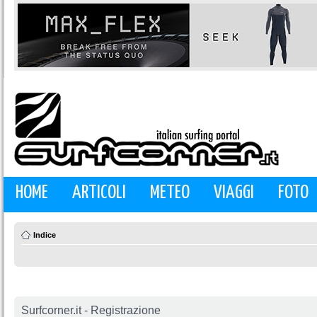
HOME
ARTICOLI
METEO
VIAGGI
FOTO
Indice
Surfcorner.it - Registrazione