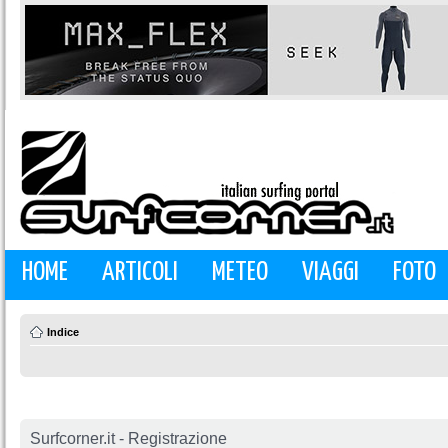
HOME
ARTICOLI
METEO
VIAGGI
FOTO
Indice
Surfcorner.it - Registrazione