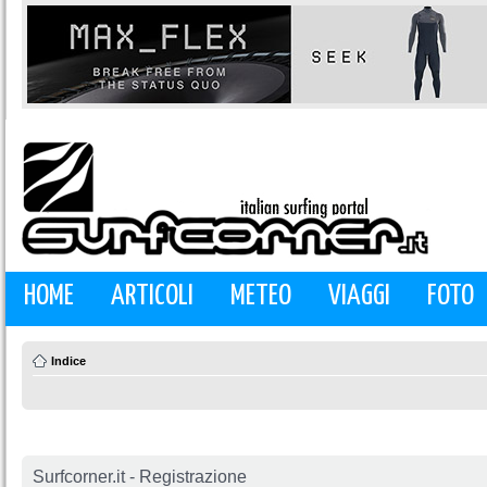
HOME
ARTICOLI
METEO
VIAGGI
FOTO
Indice
Surfcorner.it - Registrazione