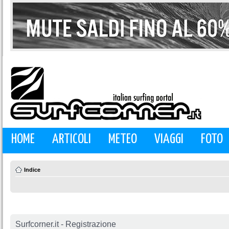
HOME
ARTICOLI
METEO
VIAGGI
FOTO
Indice
Surfcorner.it - Registrazione