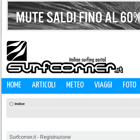
HOME
ARTICOLI
METEO
VIAGGI
FOTO
Indice
Surfcorner.it - Registrazione