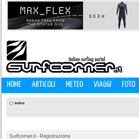
HOME
ARTICOLI
METEO
VIAGGI
FOTO
Indice
Surfcorner.it - Registrazione