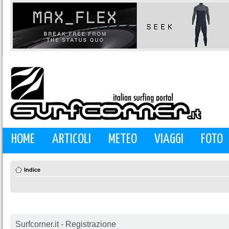
HOME
ARTICOLI
METEO
VIAGGI
FOTO
Indice
Surfcorner.it - Registrazione