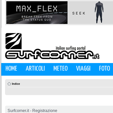
HOME
ARTICOLI
METEO
VIAGGI
FOTO
Indice
Surfcorner.it - Registrazione