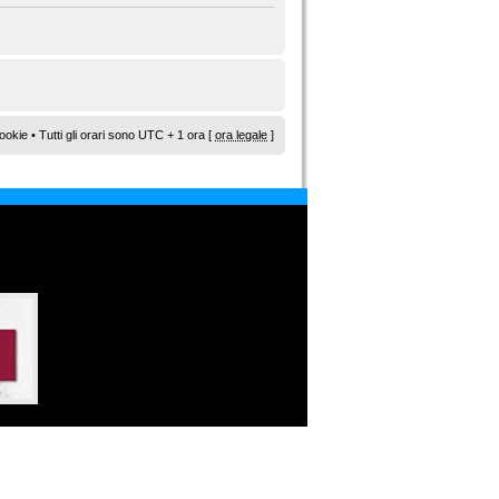
ookie
• Tutti gli orari sono UTC + 1 ora [
ora legale
]