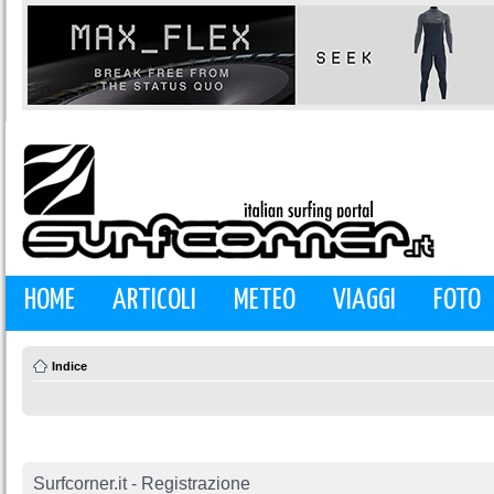
HOME
ARTICOLI
METEO
VIAGGI
FOTO
Indice
Surfcorner.it - Registrazione