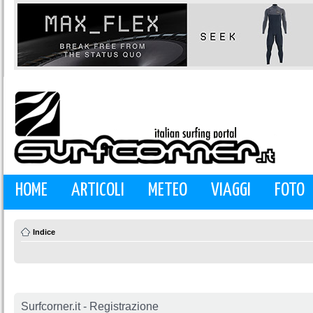
HOME
ARTICOLI
METEO
VIAGGI
FOTO
Indice
Surfcorner.it - Registrazione