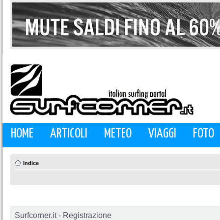
HOME
ARTICOLI
METEO
VIAGGI
FOTO
Indice
Surfcorner.it - Registrazione