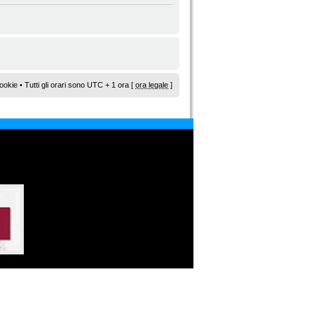
ookie
• Tutti gli orari sono UTC + 1 ora [
ora legale
]