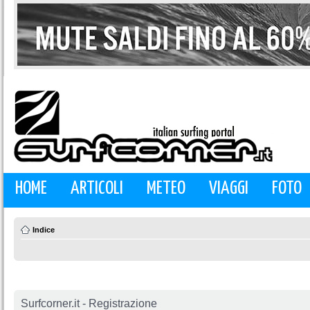
HOME
ARTICOLI
METEO
VIAGGI
FOTO
Indice
Surfcorner.it - Registrazione