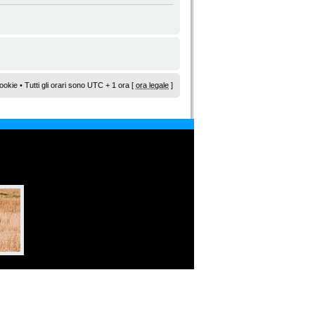
ookie
• Tutti gli orari sono UTC + 1 ora [
ora legale
]