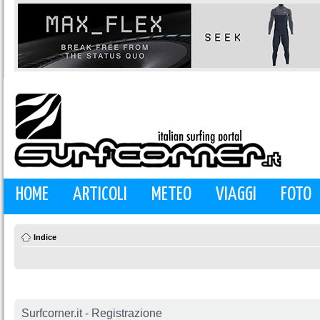
HOME
ARTICOLI
METEO
VIAGGI
FOTO
Indice
Surfcorner.it - Registrazione