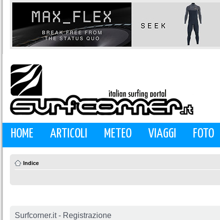
HOME
ARTICOLI
METEO
VIAGGI
FOTO
Indice
Surfcorner.it - Registrazione