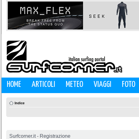
HOME
ARTICOLI
METEO
VIAGGI
FOTO
Indice
Surfcorner.it - Registrazione