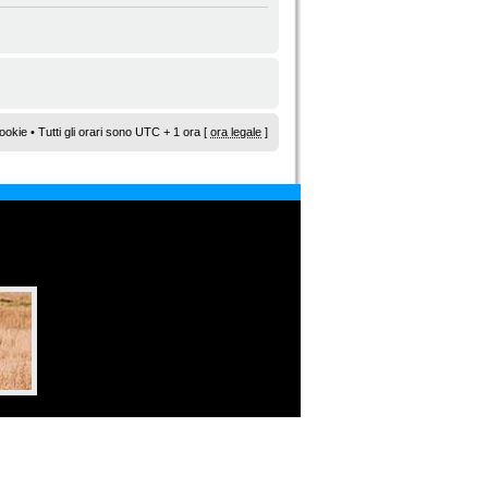
ookie
• Tutti gli orari sono UTC + 1 ora [
ora legale
]