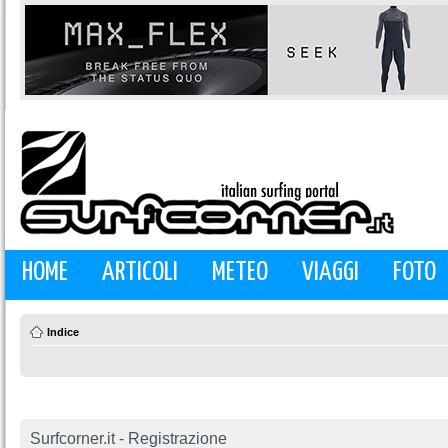
HOME
ARTICOLI
METEO
VIAGGI
FOTO
Indice
Surfcorner.it - Registrazione