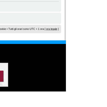
ookie
• Tutti gli orari sono UTC + 1 ora [
ora legale
]