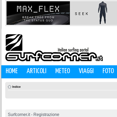
HOME
ARTICOLI
METEO
VIAGGI
FOTO
Indice
Surfcorner.it - Registrazione