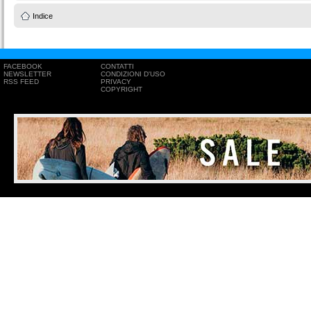
Indice
FACEBOOK
CONTATTI
NEWSLETTER
CONDIZIONI D'USO
RSS FEED
PRIVACY
COPYRIGHT