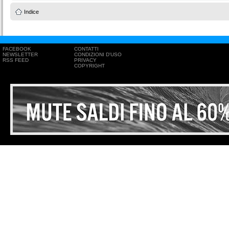
Indice
FACEBOOK
CONTATTI
NEWSLETTER
CONDIZIONI D'USO
RSS FEED
PRIVACY
COPYRIGHT