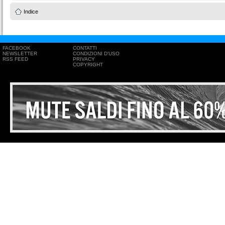
Indice
FACEBOOK
CONTATTI
NEWSLETTER
CONDIZIONI D'USO
RSS FEED
PRIVACY
COPYRIGHT