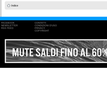
Indice
FACEBOOK
CONTATTI
NEWSLETTER
CONDIZIONI D'USO
RSS FEED
PRIVACY
COPYRIGHT